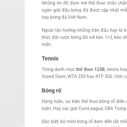
Những tín đồ đam mê thể thao chắc chắn
ngàn giải đấu bóng đá được cập nhật mỗi 
hay bóng đá Việt Nam.
Ngoài tận hưởng những trận đấu hay từ b
thức đặt cược bóng đá với kèo 1×2, kèo ch
mẩn.
Tennis
Trong danh mục
thể thao 123B
, tennis ha
Grand Slam, WTA 250 hay ATP 500. Hơn cả,
Bóng rổ
Hàng tuần, sự kiện thể thao bóng rổ diễn 
tuần. Hay các giải EuroLeague, CBA Trung
Đặc biệt, bộ môn bóng rổ đem đến rất nhi