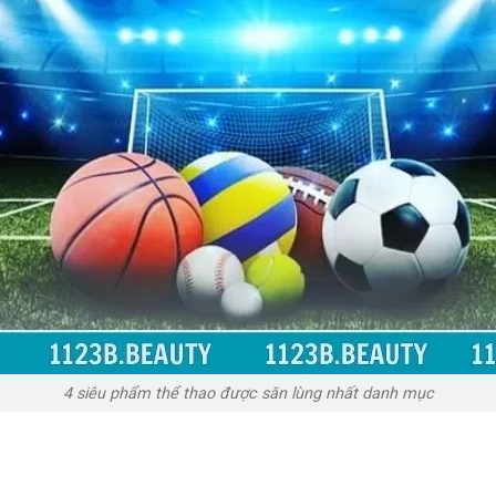
4 siêu phẩm thể thao được săn lùng nhất danh mục