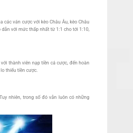
ua các ván cược với kèo Châu Âu, kèo Châu
 dẫn với mức thấp nhất từ 1:1 cho tới 1:10,
với thành viên nạp tiền cá cược, đến hoàn
lo thiếu tiền cược.
Tuy nhiên, trong số đó vẫn luôn có những