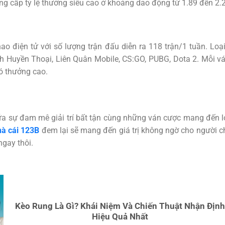
g cấp tỷ lệ thưởng siêu cao ở khoảng dao động từ 1.89 đến 2.
 điện tử với số lượng trận đấu diễn ra 118 trận/1 tuần. Loại 
h Huyền Thoại, Liên Quân Mobile, CS:GO, PUBG, Dota 2. Mỗi vá
có thưởng cao.
a sự đam mê giải trí bất tận cùng những ván cược mang đến l
hà cái 123B
đem lại sẽ mang đến giá trị không ngờ cho người chơ
ngay thôi.
Kèo Rung Là Gì? Khái Niệm Và Chiến Thuật Nhận Địn
Hiệu Quả Nhất