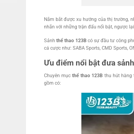
Nắm bắt được xu hướng của thị trường, nh
nhãn với những trận đấu nổi bật, ngược lạ
Sảnh
thể thao 123B
có sự đầu tư công phu
cá cược như: SABA Sports, CMD Sports, O
Ưu điểm nổi bật đưa sảnh 
Chuyên mục
thể thao 123B
thu hút hàng 
gồm có: