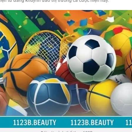
iện tử đang khuynh đảo thị trường cá cược hiện nay.