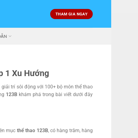
THAM GIA NGAY
DẪN
op 1 Xu Hướng
iải trí sôi động với 100+ bộ môn thể thao
ùng
123B
khám phá trong bài viết dưới đây
yên mục
thể thao 123B
, có hàng trăm, hàng