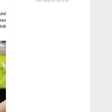
Chức năng bình luận bị tắt
Ví
ở
Top
Game
Game
Nổ
Thần
 phổ
Hũ
Thoại
Tặng
Được
 sau
Code
Săn
chất
–
Đón
Giải
Nhất
Trí
Thú
Vị
Kiếm
Tiền
Siêu
Mê