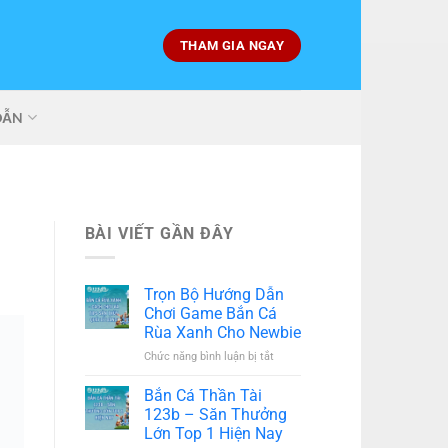
THAM GIA NGAY
DẪN
BÀI VIẾT GẦN ĐÂY
Trọn Bộ Hướng Dẫn
Chơi Game Bắn Cá
Rùa Xanh Cho Newbie
Chức năng bình luận bị tắt
ở
Trọn
Bộ
Bắn Cá Thần Tài
Hướng
123b – Săn Thưởng
Dẫn
Lớn Top 1 Hiện Nay
Chơi