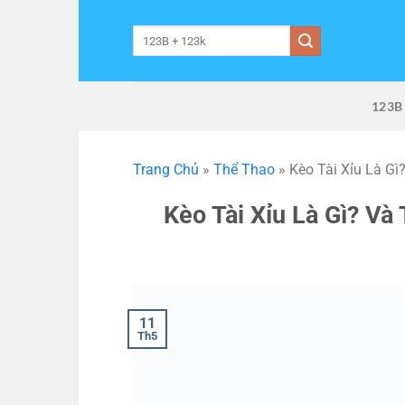
Bỏ
qua
nội
dung
123B
Trang Chủ
»
Thể Thao
»
Kèo Tài Xỉu Là Gì
Kèo Tài Xỉu Là Gì? Và
11
Th5