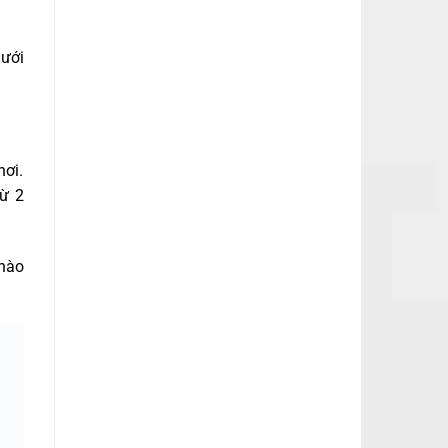
lưới
hơi.
từ 2
 nào