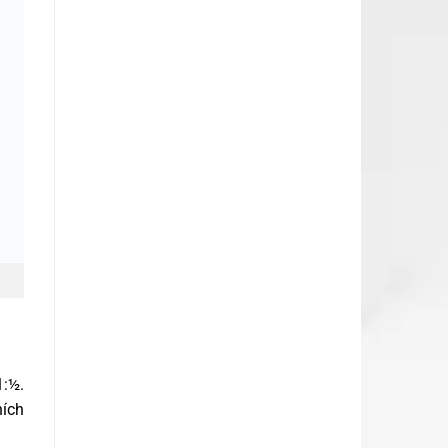
1:½.
hích