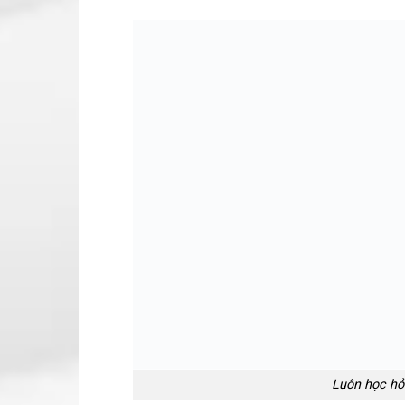
Luôn học hỏ