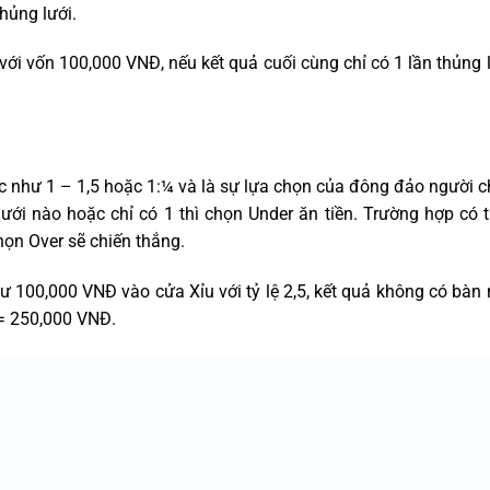
hủng lưới.
với vốn 100,000 VNĐ, nếu kết quả cuối cùng chỉ có 1 lần thủng 
ác như 1 – 1,5 hoặc 1:¼ và là sự lựa chọn của đông đảo người c
lưới nào hoặc chỉ có 1 thì chọn Under ăn tiền. Trường hợp có 
chọn Over sẽ chiến thắng.
 tư 100,000 VNĐ vào cửa Xỉu với tỷ lệ 2,5, kết quả không có bàn
 = 250,000 VNĐ.