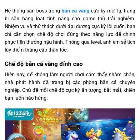
Hệ thống săn boss trong
bắn cá vàng
cực kỳ mới lạ, trang
bị sẵn hàng loạt tính năng cho game thủ trải nghiệm.
Nhiệm vụ và thử thách dưới đại dương cực kỳ lôi cuốn, bạn
chỉ cần chọn chế độ chơi đúng theo năng lực để chinh
phục tiền thưởng hậu hĩnh. Thông qua level, anh em sẽ tích
lũy điểm thăng cấp thần tốc.
Chế độ bắn cá vàng đỉnh cao
Hiện nay, để không làm người chơi cảm thấy nhàm chán,
nhà phát hành đã trang bị các phòng bắn cá chuyên
nghiệp. Chủ đề mỗi chế độ cực kỳ ấn tượng, bắt mắt, khiến
bạn luôn hào hứng: