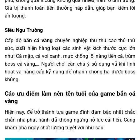
phú, không quá ít cũng không quá nhiều, nằm ở tầm trung.
Giá trị thanh toán tiền thưởng hấp dẫn, giúp bạn kiếm lời
ấn tượng.
Siêu Ngư Trường
Cấp độ
bắn cá vàng
chuyên nghiệp thu thú cao thủ thử
sức, xuất hiện hàng loạt các sinh vật kích thước cực lớn
như: Cá mập, cá voi xanh, mực khổng lồ, nàng tiên cá, trùm
boss cá vàng,… Người chơi cần chú ý sử dụng vũ khí linh
hoạt và nâng cấp kỹ năng để nhanh chóng hạ được boss
khủng.
Các ưu điểm làm nên tên tuổi của game bắn cá
vàng
Hiện nay, để trở thành tựa game đình đám bậc nhất chắc
chắn nhà phát hành đã không ngừng nỗ lực cải tiến. Cùng
khám phá ngay chất lượng tuyệt vời như sau: