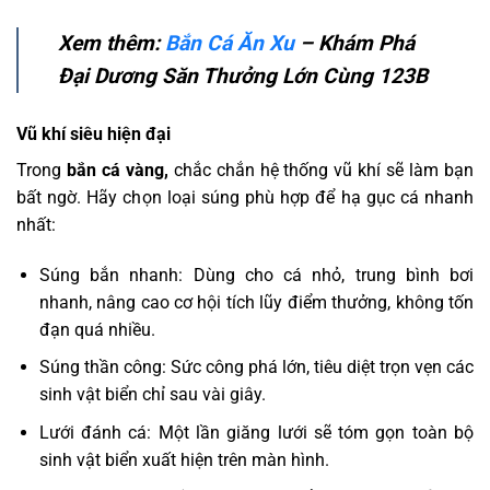
Xem thêm:
Bắn Cá Ăn Xu
– Khám Phá
Đại Dương Săn Thưởng Lớn Cùng 123B
Vũ khí siêu hiện đại
Trong
bắn cá vàng,
chắc chắn hệ thống vũ khí sẽ làm bạn
bất ngờ. Hãy chọn loại súng phù hợp để hạ gục cá nhanh
nhất:
Súng bắn nhanh: Dùng cho cá nhỏ, trung bình bơi
nhanh, nâng cao cơ hội tích lũy điểm thưởng, không tốn
đạn quá nhiều.
Súng thần công: Sức công phá lớn, tiêu diệt trọn vẹn các
sinh vật biển chỉ sau vài giây.
Lưới đánh cá: Một lần giăng lưới sẽ tóm gọn toàn bộ
sinh vật biển xuất hiện trên màn hình.