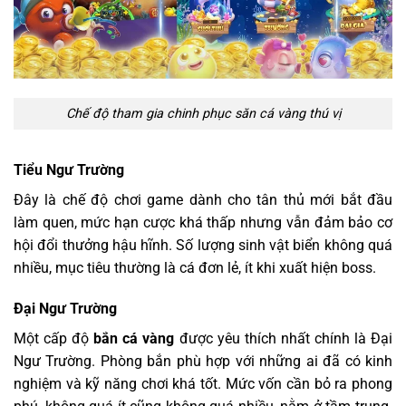
Chế độ tham gia chinh phục săn cá vàng thú vị
Tiểu Ngư Trường
Đây là chế độ chơi game dành cho tân thủ mới bắt đầu
làm quen, mức hạn cược khá thấp nhưng vẫn đảm bảo cơ
hội đổi thưởng hậu hĩnh. Số lượng sinh vật biển không quá
nhiều, mục tiêu thường là cá đơn lẻ, ít khi xuất hiện boss.
Đại Ngư Trường
Một cấp độ
bắn cá vàng
được yêu thích nhất chính là Đại
Ngư Trường. Phòng bắn phù hợp với những ai đã có kinh
nghiệm và kỹ năng chơi khá tốt. Mức vốn cần bỏ ra phong