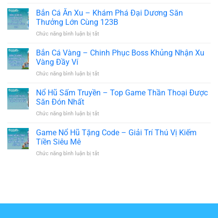
Bắn
Game
Cá
Bắn Cá Ăn Xu – Khám Phá Đại Dương Săn
Bắn
Thần
Cá
Thưởng Lớn Cùng 123B
Tài
Rùa
Chức năng bình luận bị tắt
ở
123b
Xanh
Bắn
–
Cho
Cá
Bắn Cá Vàng – Chinh Phục Boss Khủng Nhận Xu
Săn
Newbie
Ăn
Thưởng
Vàng Đầy Ví
Xu
Lớn
Chức năng bình luận bị tắt
ở
–
Top
Bắn
Khám
1
Cá
Nổ Hũ Sấm Truyền – Top Game Thần Thoại Được
Phá
Hiện
Vàng
Đại
Săn Đón Nhất
Nay
–
Dương
Chức năng bình luận bị tắt
ở
Chinh
Săn
Nổ
Phục
Thưởng
Hũ
Game Nổ Hũ Tặng Code – Giải Trí Thú Vị Kiếm
Boss
Lớn
Sấm
Khủng
Tiền Siêu Mê
Cùng
Truyền
Nhận
123B
Chức năng bình luận bị tắt
ở
–
Xu
Game
Top
Vàng
Nổ
Game
Đầy
Hũ
Thần
Ví
Tặng
Thoại
Code
Được
–
Săn
Giải
Đón