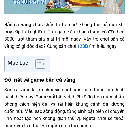
Bắn cá vàng
chắc chắn là trò chơi không thể bỏ qua khi
truy cập trải nghiệm. Tựa game ăn khách hàng có đến hơn
3000 lượt tham gia giải trí mỗi ngày. Vậy trò chơi săn cá
vàng có gì độc đáo? Cùng sân chơi
123B
tìm hiểu ngay.
Mục Lục
Đôi nét về game bắn cá vàng
Săn cá vàng là trò chơi siêu hot luôn nằm trong top thịnh
hành hiện nay. Game nổi bật với thiết kế đồ họa mãn nhãn,
phong cách hiện đại và tái hiện khung cảnh đại dương
cuốn hút. Màu sắc sống động, từng sinh bật biển di chuyển
linh hoạt tạo nên không gian thú vị. Người chơi sẽ thoải
mái kiếm tiền thật và ngắm nhìn biển xanh.