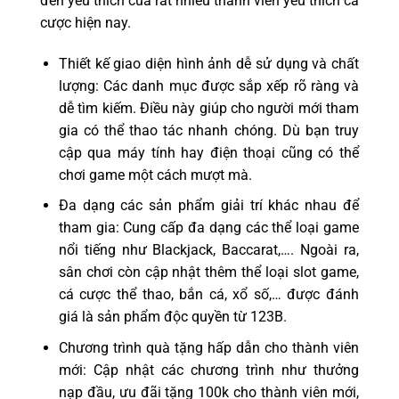
đến yêu thích của rất nhiều thành viên yêu thích cá
cược hiện nay.
Thiết kế giao diện hình ảnh dễ sử dụng và chất
lượng: Các danh mục được sắp xếp rõ ràng và
dễ tìm kiếm. Điều này giúp cho người mới tham
gia có thể thao tác nhanh chóng. Dù bạn truy
cập qua máy tính hay điện thoại cũng có thể
chơi game một cách mượt mà.
Đa dạng các sản phẩm giải trí khác nhau để
tham gia: Cung cấp đa dạng các thể loại game
nổi tiếng như Blackjack, Baccarat,…. Ngoài ra,
sân chơi còn cập nhật thêm thể loại slot game,
cá cược thể thao, bắn cá, xổ số,… được đánh
giá là sản phẩm độc quyền từ 123B.
Chương trình quà tặng hấp dẫn cho thành viên
mới: Cập nhật các chương trình như thưởng
nạp đầu, ưu đãi tặng 100k cho thành viên mới,