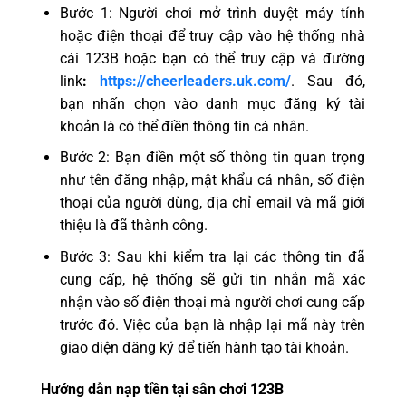
Bước 1: Người chơi mở trình duyệt máy tính
hoặc điện thoại để truy cập vào hệ thống nhà
cái
123B hoặc bạn có thể truy cập và đường
link
:
https://cheerleaders.uk.com/
. Sau đó,
bạn nhấn chọn vào danh mục đăng ký tài
khoản là có thể điền thông tin cá nhân.
Bước 2: Bạn điền một số thông tin quan trọng
như tên đăng nhập, mật khẩu cá nhân, số điện
thoại của người dùng, địa chỉ email và mã giới
thiệu là đã thành công.
Bước 3: Sau khi kiểm tra lại các thông tin đã
cung cấp, hệ thống sẽ gửi tin nhắn mã xác
nhận vào số điện thoại mà người chơi cung cấp
trước đó. Việc của bạn là nhập lại mã này trên
giao diện đăng ký để tiến hành tạo tài khoản
.
Hướng dẫn nạp tiền tại sân chơi 123B