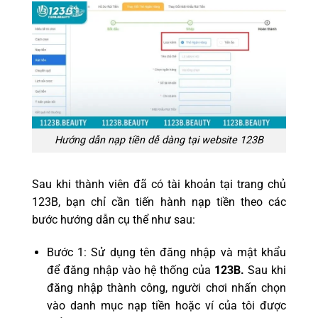
Hướng dẫn nạp tiền dễ dàng tại website 123B
Sau khi thành viên đã có tài khoản tại trang chủ
123B, bạn chỉ cần tiến hành nạp tiền theo các
bước hướng dẫn cụ thể như sau:
Bước 1: Sử dụng tên đăng nhập và mật khẩu
để đăng nhập vào hệ thống của
123B.
Sau khi
đăng nhập thành công, người chơi nhấn chọn
vào danh mục nạp tiền hoặc ví của tôi được