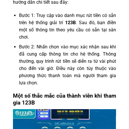
hướng dẫn chi tiết sau đây:
Bước 1: Truy cập vào danh mục rút tiền có sẵn
trên hệ thống giải trí
123B
. Sau đó, bạn điền
một số thông tin theo yêu cầu có sẵn tại sân
chơi.
Bước 2: Nhấn chọn vào mục xác nhận sau khi
đã cung cấp thông tin cho hệ thống. Thông
thường, quy trình rút tiền sẽ diễn ra từ vài phút
cho đến vài giờ. Điều này còn tùy thuộc vào
phương thức thanh toán mà người tham gia
lựa chọn.
Một số thắc mắc của thành viên khi tham
gia 123B