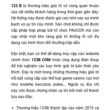
123 B
là thương hiệu giải trí vô cùng quen thuộc
của rất nhiều khách hàng trong thời gian gần đây.
Hệ thống này được đánh giá cao nhờ vào sự minh
bạch và uy tín của mình. Sân chơi không chỉ được
cấp phép hợp pháp bởi tổ chức PAGCOR mà còn
cập nhật một kho tàng giải trí khổng lồ với đa
dạng các hình thức đổi thưởng hấp dẫn.
Đặc biệt, bạn có thể dễ dàng truy cập vào website
chính thức
123B COM
hoặc ứng dụng điện thoại
để trải nghiệm các loại hình giải trí bản thân yêu
thích. Đây là một trong những thương hiệu giải trí
nổi bật cung cấp các thể loại game casino cực hot
như roulette, baccarat, poker,… Ngoài ra, địa chỉ
này còn được chứng nhận uy tín bởi một số thành
tựu sau đây:
Thương hiệu 123B thành lập vào năm 2015 và