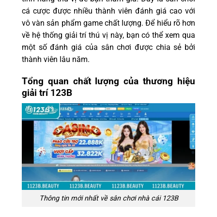
cá cược được nhiều thành viên đánh giá cao với
vô vàn sản phẩm game chất lượng. Để hiểu rõ hơn
về hệ thống giải trí thú vị này, bạn có thể xem qua
một số đánh giá của sân chơi được chia sẻ bởi
thành viên lâu năm.
Tổng quan chất lượng của thương hiệu
giải trí 123B
Thông tin mới nhất về sân chơi nhà cái 123B