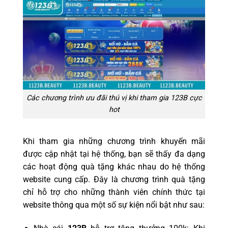
Các chương trình ưu đãi thú vị khi tham gia 123B cực
hot
Khi tham gia những chương trình khuyến mãi
được cập nhật tại hệ thống
, bạn sẽ thấy đa dạng
các hoạt động quà tặng khác nhau do hệ thống
website cung cấp. Đây là chương trình quà tặng
chỉ hỗ trợ cho những thành viên chính thức tại
website thông qua một số sự kiện nổi bật như sau: