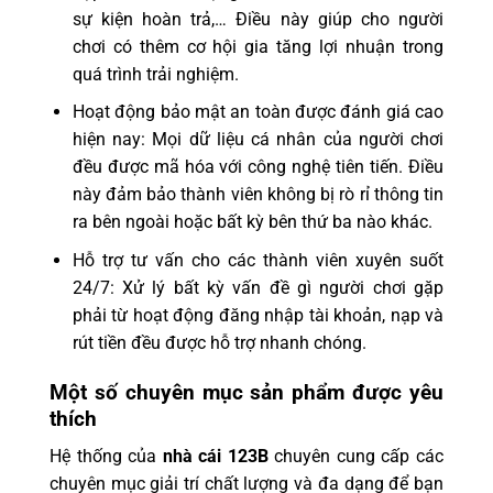
sự kiện hoàn trả,… Điều này giúp cho người
chơi có thêm cơ hội gia tăng lợi nhuận trong
quá trình trải nghiệm.
Hoạt động bảo mật an toàn được đánh giá cao
hiện nay: Mọi dữ liệu cá nhân của người chơi
đều được mã hóa với công nghệ tiên tiến. Điều
này đảm bảo thành viên không bị rò rỉ thông tin
ra bên ngoài hoặc bất kỳ bên thứ ba nào khác.
Hỗ trợ tư vấn cho các thành viên xuyên suốt
24/7: Xử lý bất kỳ vấn đề gì người chơi gặp
phải từ hoạt động đăng nhập tài khoản, nạp và
rút tiền đều được hỗ trợ nhanh chóng.
Một số chuyên mục sản phẩm được yêu
thích
Hệ thống của
nhà cái 123B
chuyên cung cấp các
chuyên mục giải trí chất lượng và đa dạng để bạn