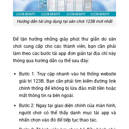
Hướng dẫn tải ứng dụng tại sân chơi 123B mới nhất
Để tận hưởng những giây phút thư giãn do sân
chơi cung cấp cho các thành viên, bạn cần phải
làm theo các bước tải app đơn giản tại địa chỉ này
thông qua hướng dẫn cụ thể sau đây:
Bước 1: Truy cập nhanh vào hệ thống website
giải trí 123B. Bạn cần phải tìm kiếm đường link
chính thống để không bị lừa đảo mất tiền hoặc
mất thông tin ra bên ngoài.
Bước 2: Ngay tại giao diện chính của màn hình,
người chơi có thể thấy danh mục tải app và
nhấn chọn vào đó để tiếp tục thao tác.