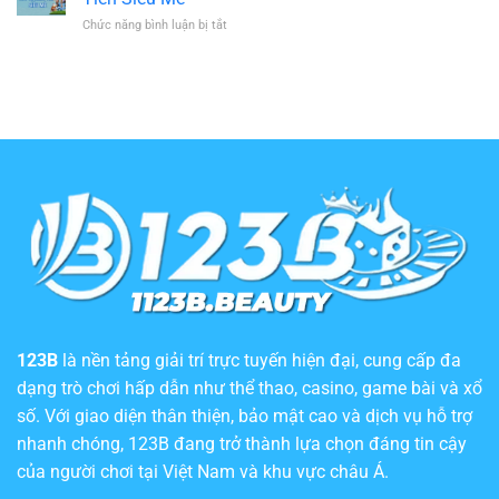
Truyền
Nhận
123B
Chức năng bình luận bị tắt
ở
–
Xu
Game
Top
Vàng
Nổ
Game
Đầy
Hũ
Thần
Ví
Tặng
Thoại
Code
Được
–
Săn
Giải
Đón
Trí
Nhất
Thú
Vị
Kiếm
Tiền
Siêu
Mê
123B
là nền tảng giải trí trực tuyến hiện đại, cung cấp đa
dạng trò chơi hấp dẫn như thể thao, casino, game bài và xổ
số. Với giao diện thân thiện, bảo mật cao và dịch vụ hỗ trợ
nhanh chóng, 123B đang trở thành lựa chọn đáng tin cậy
của người chơi tại Việt Nam và khu vực châu Á.