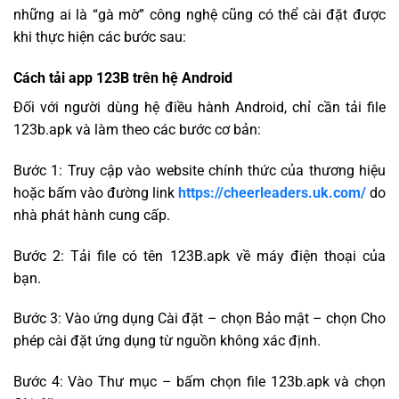
những ai là “gà mờ” công nghệ cũng có thể cài đặt được
khi thực hiện các bước sau:
Cách tải app 123B trên hệ Android
Đối với người dùng hệ điều hành Android, chỉ cần tải file
123b.apk và làm theo các bước cơ bản:
Bước 1: Truy cập vào website chính thức của thương hiệu
hoặc bấm vào đường link
https://cheerleaders.uk.com/
do
nhà phát hành cung cấp.
Bước 2: Tải file có tên 123B.apk về máy điện thoại của
bạn.
Bước 3: Vào ứng dụng Cài đặt – chọn Bảo mật – chọn Cho
phép cài đặt ứng dụng từ nguồn không xác định.
Bước 4: Vào Thư mục – bấm chọn file 123b.apk và chọn