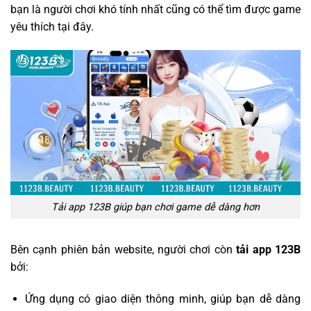
bạn là người chơi khó tính nhất cũng có thể tìm được game
yêu thích tại đây.
Tải app 123B giúp bạn chơi game dễ dàng hơn
Bên cạnh phiên bản website, người chơi còn
tải app 123B
bởi:
Ứng dụng có giao diện thông minh, giúp bạn dễ dàng