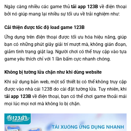
Ngày càng nhiều các game thủ
tải app 123B
về điện thoại
bởi nó giúp mang lại nhiều sự tối ưu về trải nghiệm như:
Cải thiện được tốc độ load game 123B
Ứng dụng trên điện thoại được tối ưu hóa hiệu năng, giúp
bạn có những phút giây giải trí mượt mà, không gián đoạn,
giảm tình trạng giật lag. Người chơi có thể truy cập vào tựa
game yêu thích chỉ với 1 lần bấm cực nhanh chóng.
Không bị tường lửa chặn như khi dùng website
Khi sử dụng bản web, một số thiết bị có thể không truy cập
được vào nhà cái 123B do cài đặt tường lửa. Tuy nhiên, khi
t
ải app 123B
về điện thoại, bạn có thể chơi game thoải mái
mọi lúc mọi nơi mà không lo bị chặn.