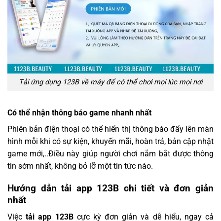
Tải ứng dụng 123B về máy để có thể chơi mọi lúc mọi nơi
Có thể nhận thông báo game nhanh nhất
Phiên bản điện thoại có thể hiển thị thông báo đẩy lên màn
hình mỗi khi có sự kiện, khuyến mãi, hoàn trả, bản cập nhật
game mới,..Điều này giúp người chơi nắm bắt được thông
tin sớm nhất, không bỏ lỡ một tin tức nào.
Hướng dẫn tải app 123B chi tiết và đơn giản
nhất
Việc
tải app 123B
cực kỳ đơn giản và dễ hiểu, ngay cả