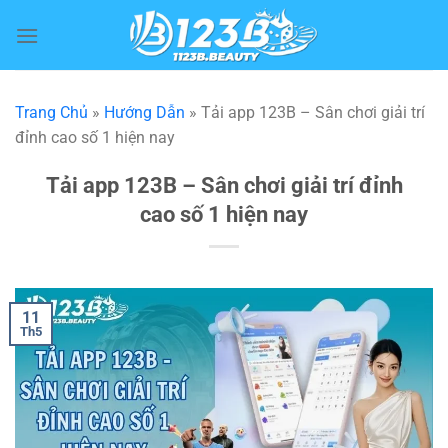
Bỏ
qua
nội
dung
Trang Chủ
»
Hướng Dẫn
»
Tải app 123B – Sân chơi giải trí
đỉnh cao số 1 hiện nay
Tải app 123B – Sân chơi giải trí đỉnh
cao số 1 hiện nay
11
Th5