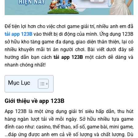
Để tiện lợi hơn cho việc chơi game giải trí, nhiều anh em đã
tải app 123B
vào thiết bị di động của mình. Ứng dụng 123B
sở hữu kho tàng game đa dạng, giao diện thân thiện, lại có
nhiều khuyến mãi tri ân người chơi. Bài viết dưới đây sẽ
hướng dẫn bạn cách
tải app 123B
một cách dễ dàng và
nhanh chóng nhất!
Mục Lục
Giới thiệu về app 123B
App 123B là một ứng dụng giải trí siêu hấp dẫn, thu hút
hàng ngàn lượt tải về mỗi ngày. Sở hữu nhiều tựa game
đỉnh cao như: casino, thể thao, xổ số, game bài, mini game,
…đáp ứng được anh em cả về số lượng và chất lượng. Dù