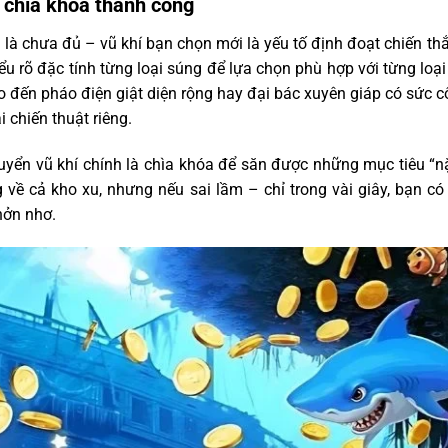
 chìa khóa thành công
g là chưa đủ – vũ khí bạn chọn mới là yếu tố định đoạt chiến th
u rõ đặc tính từng loại súng để lựa chọn phù hợp với từng loại
 đến pháo điện giật diện rộng hay đại bác xuyên giáp có sức 
 chiến thuật riêng.
huyển vũ khí chính là chìa khóa để săn được những mục tiêu “
 về cả kho xu, nhưng nếu sai lầm – chỉ trong vài giây, bạn có
hởn nhơ.