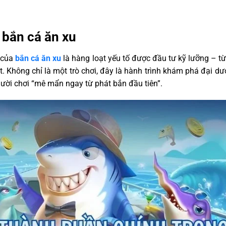
 bắn cá ăn xu
 của
bắn cá ăn xu
là hàng loạt yếu tố được đầu tư kỹ lưỡng – t
Không chỉ là một trò chơi, đây là hành trình khám phá đại d
ười chơi “mê mẩn ngay từ phát bắn đầu tiên”.