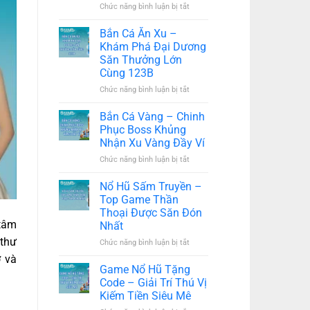
Chức năng bình luận bị tắt
ở
Game
Bắn
Bắn
Cá
Cá
Bắn Cá Ăn Xu –
Thần
Rùa
Khám Phá Đại Dương
Tài
Xanh
Săn Thưởng Lớn
123b
Cho
Cùng 123B
–
Newbie
Săn
Chức năng bình luận bị tắt
ở
Thưởng
Bắn
Lớn
Cá
Bắn Cá Vàng – Chinh
Top
Ăn
Phục Boss Khủng
1
Xu
Nhận Xu Vàng Đầy Ví
Hiện
–
Chức năng bình luận bị tắt
Nay
ở
Khám
Bắn
Phá
Cá
Đại
Nổ Hũ Sấm Truyền –
Vàng
Dương
Top Game Thần
–
Săn
Thoại Được Săn Đón
Chinh
Thưởng
 tâm
Nhất
Phục
Lớn
 thư
Boss
Chức năng bình luận bị tắt
Cùng
ở
Khủng
123B
Nổ
ỡ và
Nhận
Hũ
Game Nổ Hũ Tặng
Xu
Sấm
Code – Giải Trí Thú Vị
Vàng
Truyền
Kiếm Tiền Siêu Mê
Đầy
–