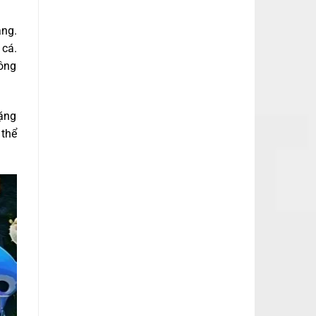
ắng.
 cá.
công
nặng
 thể