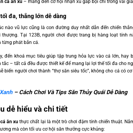
n cá ăn xu
– mang đến cơ hội nhận xu gấp bội chỉ trong vài giâ
 tối đa, thắng lớn dễ dàng
lúc nào vũ lực cũng là con đường duy nhất dẫn đến chiến thắ
ối thượng. Tại 123B, người chơi được trang bị hàng loạt tính 
ả từng phát bắn cá.
y, đến khoá mục tiêu giúp tập trung hỏa lực vào cá lớn, hay
 tắc – tất cả đều được thiết kế để mang lại lợi thế tối đa cho n
 sẽ biến người chơi thành “thợ săn siêu tốc”, không cho cá có cơ
 Xanh
– Cách Chơi Và Tips Săn Thủy Quái Dễ Dàng
u dễ hiểu và chi tiết
cá ăn xu
thực chất lại là một trò chơi đậm tính chiến thuật. Nắ
 dương mà còn tối ưu cơ hội săn thưởng cực khủng: