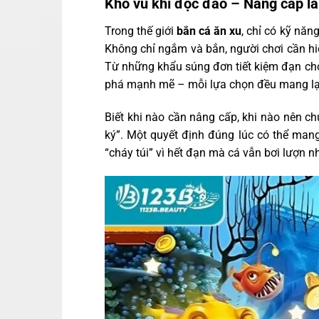
Kho vũ khí độc đáo – Nâng cấp là
Trong thế giới
bắn cá ăn xu
, chỉ có kỹ năn
Không chỉ ngắm và bắn, người chơi cần hiể
Từ những khẩu súng đơn tiết kiệm đạn cho
phá mạnh mẽ – mỗi lựa chọn đều mang lại
Biết khi nào cần nâng cấp, khi nào nên c
ký”. Một quyết định đúng lúc có thể mang
“cháy túi” vì hết đạn mà cá vẫn bơi lượn n