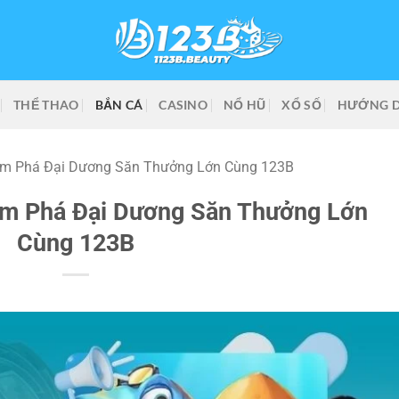
THỂ THAO
BẮN CÁ
CASINO
NỔ HŨ
XỔ SỐ
HƯỚNG 
ám Phá Đại Dương Săn Thưởng Lớn Cùng 123B
ám Phá Đại Dương Săn Thưởng Lớn
Cùng 123B