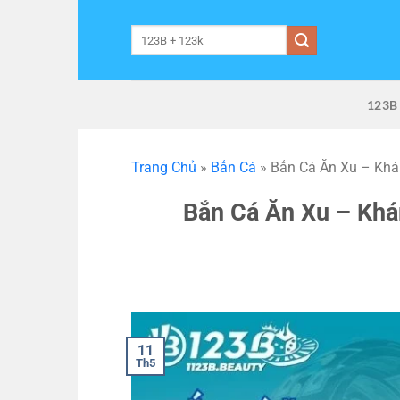
Bỏ
qua
nội
dung
123B
Trang Chủ
»
Bắn Cá
»
Bắn Cá Ăn Xu – Kh
Bắn Cá Ăn Xu – Kh
11
Th5