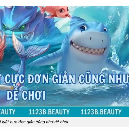
luật cực đơn giản cũng như dễ chơi