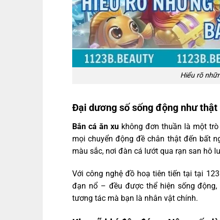
Hiểu rõ nhữ
Đại dương số sống động như thật
Bắn cá ăn xu
không đơn thuần là một trò 
mọi chuyển động đề chân thật đến bất ngờ
màu sắc, nơi đàn cá lướt qua rạn san hô l
Với công nghệ đồ hoạ tiên tiến tại tại 123
đạn nổ – đều được thể hiện sống động,
tương tác mà bạn là nhân vật chính.