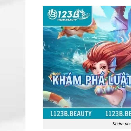
Khám phá 