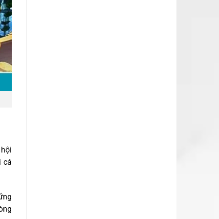
 hội
i cá
hững
vòng