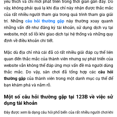
yêu thích và chỉ mới phát triển trong thời gian gần đây. Do
vậy, không phải quá lạ khi địa chỉ này nhận được thắc mắc
của rất nhiều người tham gia trong quá trình tham gia giải
trí. Những
câu hỏi thường gặp
này thường xoay quanh
những vấn đề như đăng ký tài khoản, sử dụng dịch vụ tại
website, một số lỗi khi giao dịch tại hệ thống và những quy
định về điều khoản chi tiết.
Mặc dù địa chỉ nhà cái đã có rất nhiều giải đáp cụ thể liên
quan đến thắc mắc của thành viên nhưng sự phát triển của
website vẫn không thể đáp ứng mọi vấn đề mà người dùng
thắc mắc. Do vậy, sân chơi đã tổng hợp các
câu hỏi
thường gặp
của thành viên trong một danh mục cụ thể để
bạn khám phá và nắm rõ.
Một số câu hỏi thường gặp tại 123B về việc sử
dụng tài khoản
Đây được xem là dạng câu hỏi phổ biến của rất nhiều người chơi khi