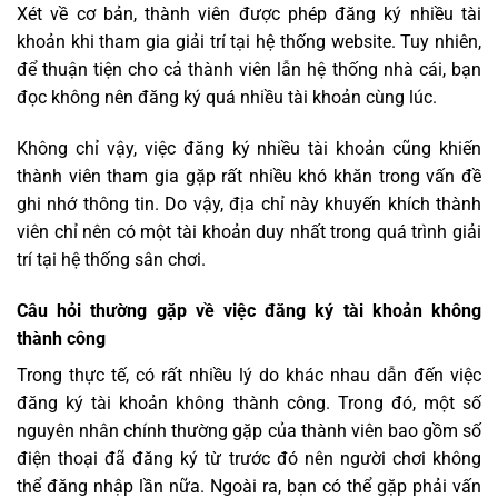
Xét về cơ bản, thành viên được phép đăng ký nhiều tài
khoản khi tham gia giải trí tại hệ thống website. Tuy nhiên,
để thuận tiện cho cả thành viên lẫn hệ thống nhà cái, bạn
đọc không nên đăng ký quá nhiều tài khoản cùng lúc.
Không chỉ vậy, việc đăng ký nhiều tài khoản cũng khiến
thành viên tham gia gặp rất nhiều khó khăn trong vấn đề
ghi nhớ thông tin. Do vậy, địa chỉ này khuyến khích thành
viên chỉ nên có một tài khoản duy nhất trong quá trình giải
trí tại hệ thống sân chơi.
Câu hỏi thường gặp về việc đăng ký tài khoản không
thành công
Trong thực tế, có rất nhiều lý do khác nhau dẫn đến việc
đăng ký tài khoản không thành công. Trong đó, một số
nguyên nhân chính thường gặp của thành viên bao gồm số
điện thoại đã đăng ký từ trước đó nên người chơi không
thể đăng nhập lần nữa. Ngoài ra, bạn có thể gặp phải vấn