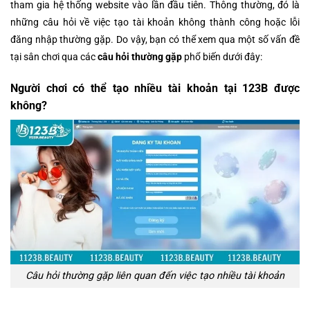
tham gia hệ thống website vào lần đầu tiên. Thông thường, đó là
những câu hỏi về việc tạo tài khoản không thành công hoặc lỗi
đăng nhập thường gặp. Do vậy, bạn có thể xem qua một số vấn đề
tại sân chơi qua các
câu hỏi thường gặp
phổ biến dưới đây:
Người chơi có thể tạo nhiều tài khoản tại 123B được
không?
Câu hỏi thường gặp liên quan đến việc tạo nhiều tài khoản