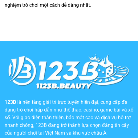
nghiệm trò chơi một cách dễ dàng nhất.
123B
là nền tảng giải trí trực tuyến hiện đại, cung cấp đa
dạng trò chơi hấp dẫn như thể thao, casino, game bài và xổ
số. Với giao diện thân thiện, bảo mật cao và dịch vụ hỗ trợ
nhanh chóng, 123B đang trở thành lựa chọn đáng tin cậy
của người chơi tại Việt Nam và khu vực châu Á.