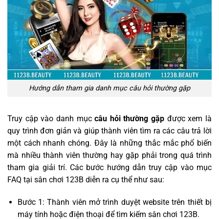
Hướng dẫn tham gia danh mục câu hỏi thường gặp
Truy cập vào danh mục
câu hỏi thường gặp
được xem là
quy trình đơn giản và giúp thành viên tìm ra các câu trả lời
một cách nhanh chóng. Đây là những thắc mắc phổ biến
mà nhiều thành viên thường hay gặp phải trong quá trình
tham gia giải trí. Các bước hướng dẫn truy cập vào mục
FAQ tại sân chơi 123B diễn ra cụ thể như sau:
Bước 1: Thành viên mở trình duyệt website trên thiết bị
máy tính hoặc điện thoại để tìm kiếm sân chơi 123B.