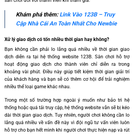
sân chơi đối với thành viên khi tham gia.
Khám phá thêm:
Link Vào 123B – Truy
Cập Nhà Cái An Toàn Nhất Cho Newbie
Xử lý giao dịch có tốn nhiều thời gian hay không?
Bạn không cần phải lo lắng quá nhiều về thời gian giao
dịch diễn ra tại hệ thống website 123B. Sân chơi hỗ trợ
hoạt động giao dịch cho thành viên chỉ diễn ra trong
khoảng vài phút. Điều này giúp tiết kiệm thời gian giải trí
của khách hàng và bạn sẽ có thêm cơ hội để trải nghiệm
nhiều thể loại game khác nhau.
Trong một số trường hợp ngoài ý muốn như bảo trì hệ
thống hoặc quá tải truy cập, hệ thống website vẫn sẽ bị kéo
dài thời gian giao dịch. Tuy nhiên, người chơi không cần lo
lắng quá nhiều về vấn đề này vì đội ngũ tư vấn viên luôn
hỗ trợ cho bạn hết mình khi người chơi thực hiện nạp và rút