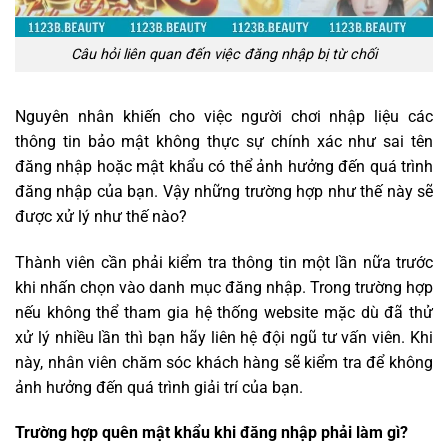
Câu hỏi liên quan đến việc đăng nhập bị từ chối
Nguyên nhân khiến cho việc người chơi nhập liệu các
thông tin bảo mật không thực sự chính xác như sai tên
đăng nhập hoặc mật khẩu có thể ảnh hưởng đến quá trình
đăng nhập của bạn. Vậy những trường hợp như thế này sẽ
được xử lý như thế nào?
Thành viên cần phải kiểm tra thông tin một lần nữa trước
khi nhấn chọn vào danh mục đăng nhập. Trong trường hợp
nếu không thể tham gia hệ thống website mặc dù đã thử
xử lý nhiều lần thì bạn hãy liên hệ đội ngũ tư vấn viên. Khi
này, nhân viên chăm sóc khách hàng sẽ kiểm tra để không
ảnh hưởng đến quá trình giải trí của bạn.
Trường hợp quên mật khẩu khi đăng nhập phải làm gì?